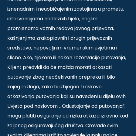
iznenadnim i neuobičajenim zastojima u prometu,
intervencijama nadležnih tijela, naglim
promjenama voznih redova javnog prijevoza,
kašnjenjima zrakoplovnih i drugih prijevoznih
sredstava, nepovoljnim vremenskim uvjetima i
slično. Ako, tijekom ili nakon rezervacije putovanja,
Klijent predvidi da će možda morati otkazati
putovanje zbog neočekivanih prepreka ili bilo
kojeg razloga, kako bi izbjegao troškove
otkazivanja putovanja koji su navedeni u dijelu ovih
Uvjeta pod naslovom „ Odustajanje od putovanja“,
mogu platiti osiguranje od rizika otkaza izravno kod
željenog osiguravajućeg društva. Crovado svim
svojim klijentima izričito savjetuje kupnju police