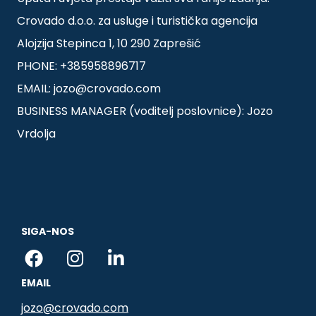
Crovado d.o.o. za usluge i turistička agencija
Alojzija Stepinca 1, 10 290 Zaprešić
PHONE: +385958896717
EMAIL: jozo@crovado.com
BUSINESS MANAGER (voditelj poslovnice): Jozo
Vrdolja
SIGA-NOS
F
I
L
a
n
i
EMAIL
c
s
n
e
t
k
jozo@crovado.com