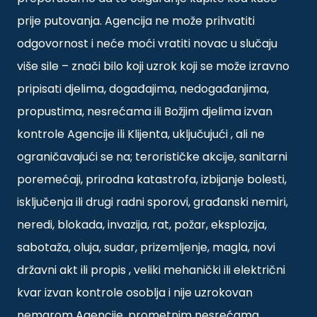
prije putovanja. Agencija ne može prihvatiti
odgovornost i neće moći vratiti novac u slučaju
više sile – znači bilo koji uzrok koji se može izravno
pripisati djelima, događajima, nedogađanjima,
propustima, nesrećama ili Božjim djelima izvan
kontrole Agencije ili Klijenta, uključujući , ali ne
ograničavajući se na; terorističke akcije, sanitarni
poremećaji, prirodna katastrofa, izbijanje bolesti,
isključenja ili drugi radni sporovi, građanski nemiri,
neredi, blokada, invazija, rat, požar, eksplozija,
sabotaža, oluja, sudar, prizemljenje, magla, novi
državni akt ili propis , veliki mehanički ili električni
kvar izvan kontrole osoblja i nije uzrokovan
nemarom Agencije, prometnim nesrećama,