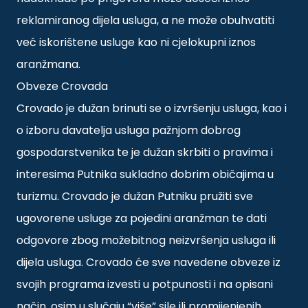
reklamiranog dijela usluga, a ne može obuhvatiti
već iskorištene usluge kao ni cjelokupni iznos
aranžmana.
Obveze Crovada
Crovado je dužan brinuti se o izvršenju usluga, kao i
o izboru davatelja usluga pažnjom dobrog
gospodarstvenika te je dužan skrbiti o pravima i
interesima Putnika sukladno dobrim običajima u
turizmu. Crovado je dužan Putniku pružiti sve
ugovorene usluge za pojedini aranžman te dati
odgovore zbog možebitnog neizvršenja usluga ili
dijela usluga. Crovado će sve navedene obveze iz
svojih programa izvesti u potpunosti i na opisani
način, osim u slučaju “više” sile ili promijenjenih