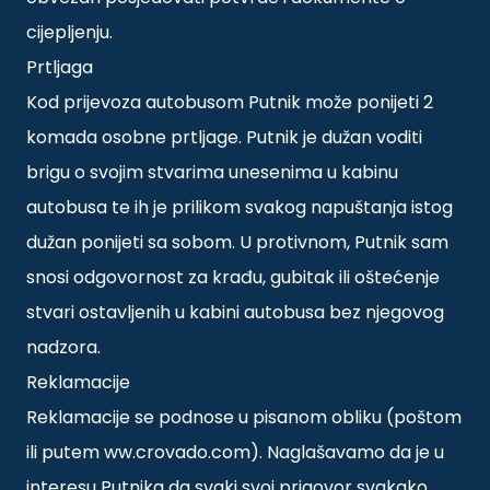
cijepljenju.
Prtljaga
Kod prijevoza autobusom Putnik može ponijeti 2
komada osobne prtljage. Putnik je dužan voditi
brigu o svojim stvarima unesenima u kabinu
autobusa te ih je prilikom svakog napuštanja istog
dužan ponijeti sa sobom. U protivnom, Putnik sam
snosi odgovornost za krađu, gubitak ili oštećenje
stvari ostavljenih u kabini autobusa bez njegovog
nadzora.
Reklamacije
Reklamacije se podnose u pisanom obliku (poštom
ili putem ww.crovado.com). Naglašavamo da je u
interesu Putnika da svaki svoj prigovor svakako