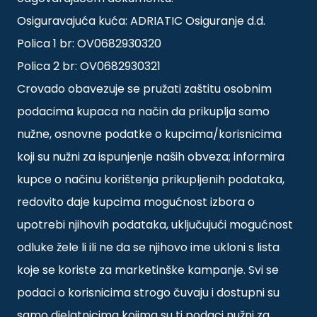
Osiguravajuća kuća: ADRIATIC Osiguranje d.d.
Polica 1 br: OV0682930320
Polica 2 br: OV0682930321
Crovado obavezuje se pružati zaštitu osobnim
podacima kupaca na način da prikuplja samo
nužne, osnovne podatke o kupcima/korisnicima
koji su nužni za ispunjenje naših obveza; informira
kupce o načinu korištenja prikupljenih podataka,
redovito daje kupcima mogućnost izbora o
upotrebi njihovih podataka, uključujući mogućnost
odluke žele li ili ne da se njihovo ime ukloni s lista
koje se koriste za marketinške kampanje. Svi se
podaci o korisnicima strogo čuvaju i dostupni su
samo djelatnicima kojima su ti podaci nužni za