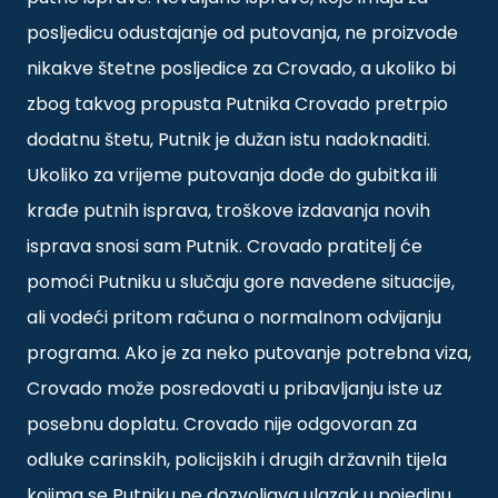
posljedicu odustajanje od putovanja, ne proizvode
nikakve štetne posljedice za Crovado, a ukoliko bi
zbog takvog propusta Putnika Crovado pretrpio
dodatnu štetu, Putnik je dužan istu nadoknaditi.
Ukoliko za vrijeme putovanja dođe do gubitka ili
krađe putnih isprava, troškove izdavanja novih
isprava snosi sam Putnik. Crovado pratitelj će
pomoći Putniku u slučaju gore navedene situacije,
ali vodeći pritom računa o normalnom odvijanju
programa. Ako je za neko putovanje potrebna viza,
Crovado može posredovati u pribavljanju iste uz
posebnu doplatu. Crovado nije odgovoran za
odluke carinskih, policijskih i drugih državnih tijela
kojima se Putniku ne dozvoljava ulazak u pojedinu