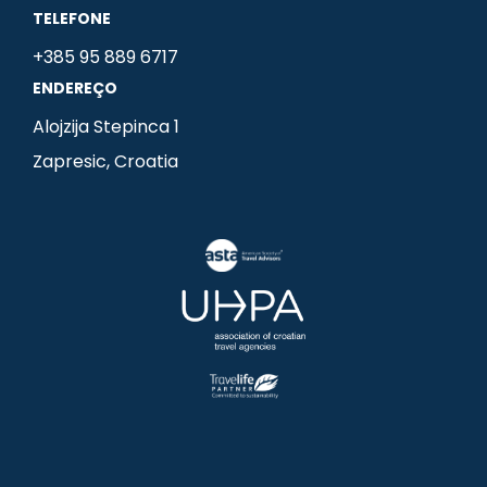
b
a
e
TELEFONE
o
g
d
+385 95 889 6717
o
r
i
ENDEREÇO
k
a
n
m
-
Alojzija Stepinca 1
i
Zapresic, Croatia
n