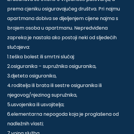
prema cjeniku osiguravajućeg društva. Pri najmu
apartmana dobiva se dijeljenjem cijene najma s
brojem osoba u apartmanu. Nepredviđena
zapreka je nastala ako postoji neki od sljedećih
slučajeva:
1.teška bolest ili smrtni slučaj:
2.osiguranika – supružnika osiguranika,
3.djeteta osiguranika,
4.roditelja ili brata ili sestre osiguranika ili
njegovog/njezinog supružnika,
5.usvojenika ili usvojitelja;
6.elementarna nepogoda koja je proglašena od
nadležnih vlasti;
7.vojna služba.