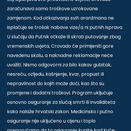
zaračunava samo troškove uzrokovane
zamjenom. Kod otkazivanja svih aranžmana ne
isplaćuje se trošak nabave vize/a ni putnih isprava.
U slučaju da Putnik otkaže ili skrati putovanje zbog
vremenskih uvjeta, Crovado će primijeniti gore
navedenu skalu, a naknadne reklamacije neće
uvažiti. Nismo odgovorni za bilo kakav gubitak,
nesreću, ozljedu, kašnjenje, kvar, propust ili
nepravilnost do kojih može doći, kao što su
promjene i dodatni troškovi. Program uključuje
osnovno osiguranje za slučaj smrti ili invaliditeta
kako nalaže hrvatski zakon. Medicinsko i putno
osiguranje nije uključeno u cijenu i toplo
preporučamo da to osiguranje kupite kod kuće