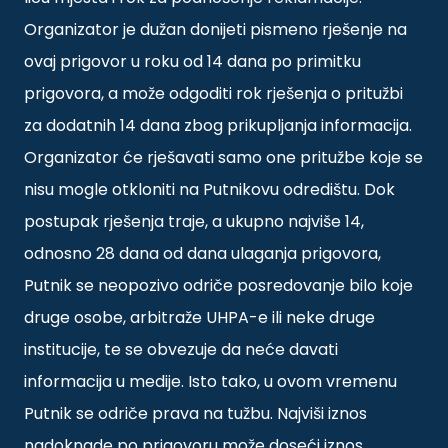
Organizator je dužan donijeti pismeno rješenje na
ovaj prigovor u roku od 14 dana po primitku
prigovora, a može odgoditi rok rješenja o pritužbi
za dodatnih 14 dana zbog prikupljanja informacija.
Organizator će rješavati samo one pritužbe koje se
nisu mogle otkloniti na Putnikovu odredištu. Dok
postupak rješenja traje, a ukupno najviše 14,
odnosno 28 dana od dana ulaganja prigovora,
Putnik se neopozivo odriče posredovanje bilo koje
druge osobe, arbitraže UHPA-e ili neke druge
institucije, te se obvezuje da neće davati
informacija u medije. Isto tako, u ovom vremenu
Putnik se odriče prava na tužbu. Najviši iznos
nadoknade po prigovoru može doseći iznos