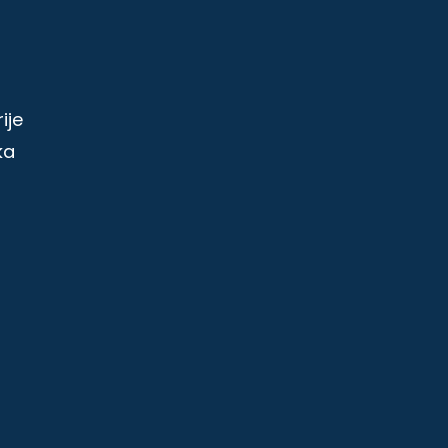
ije
ka