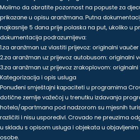
Molimo da obratite pozornost na popuste za djecu
prikazane u opisu aranžmana. Putna dokumentacija
najkasnije 5 dana prije polaska na put, ukoliko u
dokumentacija podrazumijeva:
1.za aranžman uz vlastiti prijevoz: originalni vauče
2.za aranžman uz prijevoz autobusom: originalni 
3.za aranžman uz prijevoz zrakoplovom: originalni
Kategorizacija i opis usluga
Ponuđeni smještajni kapaciteti u programima Crov
dotične zemlje važećoj u trenutku izdavanja prog
hotela/apartmana pod nadzorom su mjesnih turisti
različiti i nisu usporedivi. Crovado ne preuzima o
u skladu s opisom usluga i objekata u objavljeni
osobe.