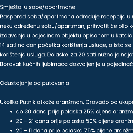
Smještaj u sobe/apartmane
Raspored soba/apartmana određuje recepcija u mjes
neku određenu sobu/apartman, prihvatit će bilo ko
izdavanje u pojedinom objektu opisanom u katalogu
14 sati na dan početka korištenja usluge, a ista s
korištenja usluga. Dolaske iza 20 sati nužno je naj
Boravak kućnih ljubimaca dozvoljen je u pojedina
Odustajanje od putovanja
Ukoliko Putnik otkaže aranžman, Crovado od ukup
do 30 dana prije polaska 25% cijene aranž
29 – 21 dana prije polaska 50% cijene aran
20 – 11 dana prije polaska 75% cijene aranž