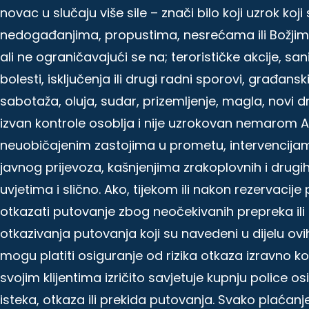
novac u slučaju više sile – znači bilo koji uzrok ko
nedogađanjima, propustima, nesrećama ili Božjim dje
ali ne ograničavajući se na; terorističke akcije, sa
bolesti, isključenja ili drugi radni sporovi, građanski
sabotaža, oluja, sudar, prizemljenje, magla, novi držav
izvan kontrole osoblja i nije uzrokovan nemarom
neuobičajenim zastojima u prometu, intervencija
javnog prijevoza, kašnjenjima zrakoplovnih i drug
uvjetima i slično. Ako, tijekom ili nakon rezervacij
otkazati putovanje zbog neočekivanih prepreka ili 
otkazivanja putovanja koji su navedeni u dijelu o
mogu platiti osiguranje od rizika otkaza izravno 
svojim klijentima izričito savjetuje kupnju police 
isteka, otkaza ili prekida putovanja. Svako plaćan