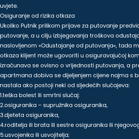
uvjete.
Osiguranje od rizika otkaza
Ukoliko Putnik prilikom prijave za putovanje pred
putovanje, a u cilju izbjegavanja troškova odustaja
naslovljenom «Odustajanje od putovanja», tada mo
otkaza klijent može ugovoriti u osiguravajućoj ko
izračunava se ovisno o vrijednosti putovanja, a p
apartmana dobiva se dijeljenjem cijene najma s 
nastala ako postoji neki od sljedećih slučajeva:
1.teška bolest ili smrtni slučaj:
2.osiguranika – supružnika osiguranika,
3.djeteta osiguranika,
4.roditelja ili brata ili sestre osiguranika ili njego
5.usvojenika ili usvojitelja;