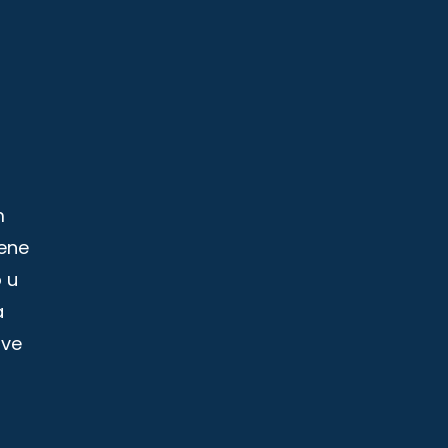
m
jene
o u
a
sve