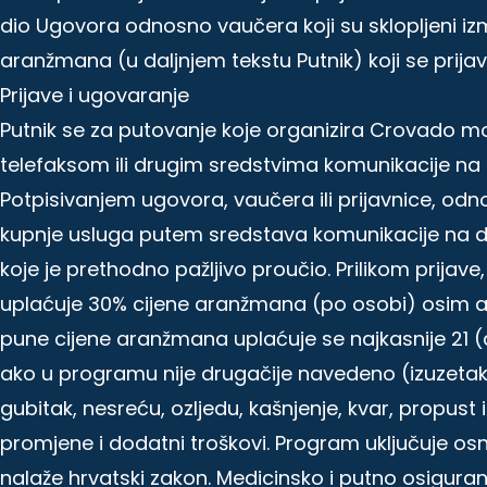
dio Ugovora odnosno vaučera koji su sklopljeni iz
aranžmana (u daljnjem tekstu Putnik) koji se prijavl
Prijave i ugovaranje
Putnik se za putovanje koje organizira Crovado m
telefaksom ili drugim sredstvima komunikacije na 
Potpisivanjem ugovora, vaučera ili prijavnice, odn
kupnje usluga putem sredstava komunikacije na dalj
koje je prethodno pažljivo proučio. Prilikom prijav
uplaćuje 30% cijene aranžmana (po osobi) osim a
pune cijene aranžmana uplaćuje se najkasnije 21 (
ako u programu nije drugačije navedeno (izuzetak
gubitak, nesreću, ozljedu, kašnjenje, kvar, propust 
promjene i dodatni troškovi. Program uključuje osno
nalaže hrvatski zakon. Medicinsko i putno osiguran