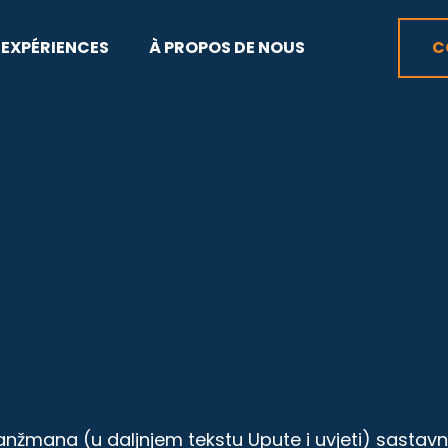
EXPÉRIENCES
À PROPOS DE NOUS
C
aranžmana (u daljnjem tekstu Upute i uvjeti) sastavn