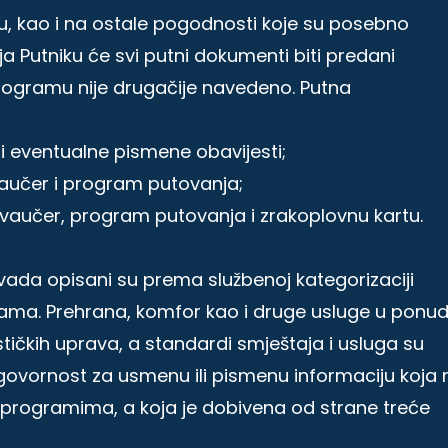
, kao i na ostale pogodnosti koje su posebno
 Putniku će svi putni dokumenti biti predani
 programu nije drugačije navedeno. Putna
r i eventualne pismene obavijesti;
vaučer i program putovanja;
 vaučer, program putovanja i zrakoplovnu kartu.
ada opisani su prema službenoj kategorizaciji
rama. Prehrana, komfor kao i druge usluge u ponud
čkih uprava, a standardi smještaja i usluga su
dgovornost za usmenu ili pismenu informaciju koja n
m programima, a koja je dobivena od strane treće