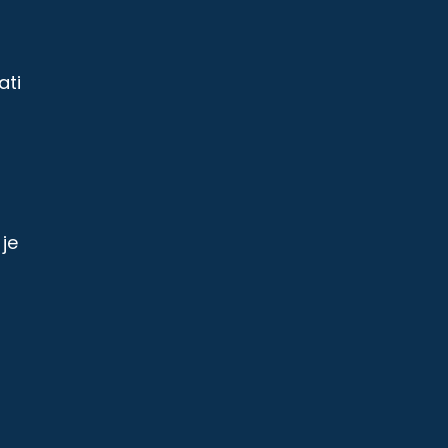
ati
je