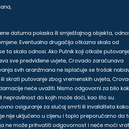
mana,
mjene datuma polaska ili smještajnog objekta, odn
omjene. Eventualna drugačija otkazna skala od
e ta skala odnosi. Ako Putnik koji otkaže putovanj
unjava sve predviđene uvjete, Crovado zaračunava
anja svih aranžmana ne isplaćuje se trošak naba
e ili skrati putovanje zbog vremenskih uvjeta, Crov
klamacije neće uvažiti. Nismo odgovorni za bilo ka
ili nepravilnost do kojih može doći, kao što su
vno osiguranje za slučaj smrti ili invaliditeta kako
je nije uključeno u cijenu i toplo preporučamo da 
ja ne može prihvatiti odgovornost i neće moći vrati