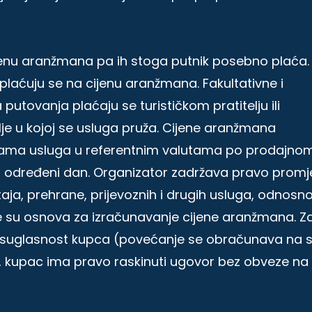
ijenu aranžmana pa ih stoga putnik posebno plaća.
doplaćuju se na cijenu aranžmana. Fakultativne i
putovanja plaćaju se turističkom pratitelju ili
je u kojoj se usluga pruža. Cijene aranžmana
enama usluga u referentnim valutama po prodajno
a određeni dan. Organizator zadržava pravo prom
taja, prehrane, prijevoznih i drugih usluga, odnosn
e su osnova za izračunavanje cijene aranžmana. Z
a suglasnost kupca (povećanje se obračunava na 
 %, kupac ima pravo raskinuti ugovor bez obveze na