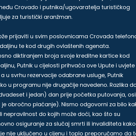
među Crovado i putnika/ugovaratelja turističkog
juje za turistički aranžman.
ože prijaviti u svim poslovnicama Crovada telefo
daljinu te kod drugih ovlaštenih agenata.
osno diktiranjem broja svoje kreditne kartice kod
inu, Putnik u cijelosti prihvaća ove Upute i uvjete
e, a u svrhu rezervacije odabrane usluge, Putnik
ko u programu nije drugačije navedeno. Razlika d
dvadeset i jedan) dan prije početka putovanja, os
 je obročno plaćanje). Nismo odgovorni za bilo ka
ili nepravilnost do kojih može doći, kao što su
vno osiguranje za slučaj smrti ili invaliditeta kako
je nije uključeno u cijenu i toplo preporučamo da 