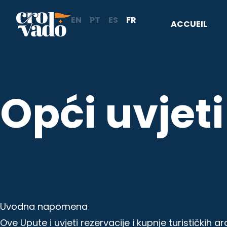
Aller
EN
PT
ES
FR
au
ACCUEIL
contenu
Opći uvjeti
Uvodna napomena
Ove Upute i uvjeti rezervacije i kupnje turističkih 