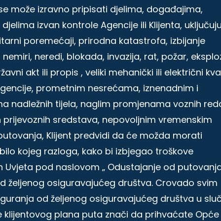
ji se može izravno pripisati djelima, događajima,
lima izvan kontrole Agencije ili Klijenta, uključuju
nitarni poremećaji, prirodna katastrofa, izbijanje
 nemiri, neredi, blokada, invazija, rat, požar, eksploz
ni akt ili propis , veliki mehanički ili električni kva
 Agencije, prometnim nesrećama, iznenadnim i
ma nadležnih tijela, naglim promjenama voznih re
ih prijevoznih sredstava, nepovoljnim vremenskim
e putovanja, Klijent predvidi da će možda morati
bilo kojeg razloga, kako bi izbjegao troškove
vih Uvjeta pod naslovom „ Odustajanje od putovanja
kod željenog osiguravajućeg društva. Crovado svim
osiguranja od željenog osiguravajućeg društva u slu
je klijentovog plana puta znači da prihvaćate Opće