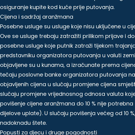
osiguranje kupite kod kuće prije putovanja.
Cijena i sadržaj aranžmana
Posebne usluge su usluge koje nisu uključene u c
Ove se usluge trebaju zatražiti prilikom prijave i 
posebne usluge koje putnik zatraži tijekom trajanja 
predstavniku organizatora putovanja u valuti zeml
objavljene su u kunama, a izračunate prema cij
tečaju poslovne banke organizatora putovanja n
objavljenih cijena u slučaju promjene cijena smješ
slučaju promjene vrijednosnog odnosa valuta koj
povišenje cijene aranžmana do 10 % nije potrebn
dijelove uplate). U slučaju povišenja većeg od 10
nadoknadu štete.
Popusti za djecu i druge pogodnosti