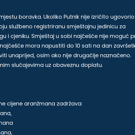
tu boravka. Ukoliko Putnik nije izričito ugovorio
ju službeno registriranu smještajnu jedinicu za
 i cjeniku. Smještaj u sobi najčešće nije moguć pr
e najčešće mora napustiti do 10 sati na dan završet
aviti unaprijed, osim ako nije drugačije naznačeno.
čnim slučajevima uz obaveznu doplatu.
ne cijene aranžmana zadržava:
mana,
žmana
mana,