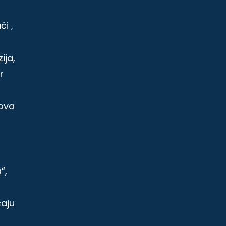
ći ,
ija,
r
dova
“,
čaju