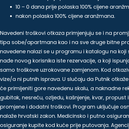
10 – 0 dana prije polaska 100% cijene aranž
nakon polaska 100% cijene aranžmana.
Navedeni troškovi otkaza primjenjuju se i na pro
tipa sobe/apartmana kao i na sve druge bitne pr
navedene nalazi se u programu i katalogu na koji s
nađe novog korisnika iste rezervacije, a koji isp
samo troškove uzrokovane zamjenom. Kod otkaziv
vize/a ni putnih isprava. U slučaju da Putnik otkaž
će primijeniti gore navedenu skalu, a naknadne re
gubitak, nesreću, ozljedu, kašnjenje, kvar, propust 
promjene i dodatni troškovi. Program uključuje osno
nalaže hrvatski zakon. Medicinsko i putno osiguran
osiguranje kupite kod kuće prije putovanja. Agenci