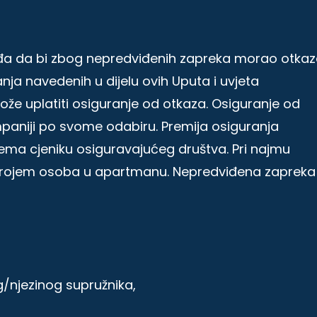
viđa da bi zbog nepredviđenih zapreka morao otkaz
nja navedenih u dijelu ovih Uputa i uvjeta
že uplatiti osiguranje od otkaza. Osiguranje od
mpaniji po svome odabiru. Premija osiguranja
rema cjeniku osiguravajućeg društva. Pri najmu
brojem osoba u apartmanu. Nepredviđena zapreka 
vog/njezinog supružnika,