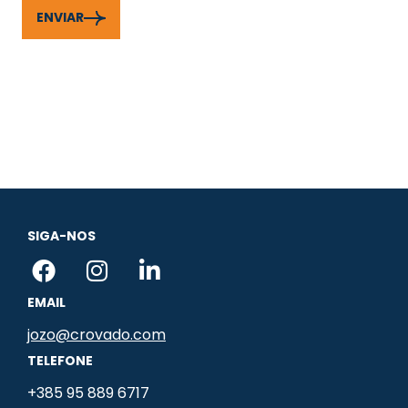
ENVIAR
SIGA-NOS
F
I
L
a
n
i
EMAIL
c
s
n
e
t
k
jozo@crovado.com
b
a
e
TELEFONE
o
g
d
+385 95 889 6717
o
r
i