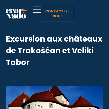
Aller
au
CONTACTEZ-
NOUS
contenu
Excursion aux châteaux
de Trakošćan et Veliki
Tabor