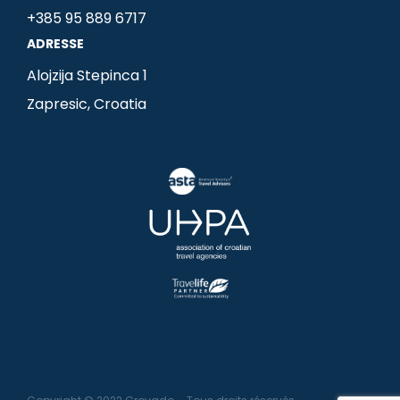
o
g
d
+385 95 889 6717
o
r
i
ADRESSE
k
a
n
m
-
Alojzija Stepinca 1
i
Zapresic, Croatia
n