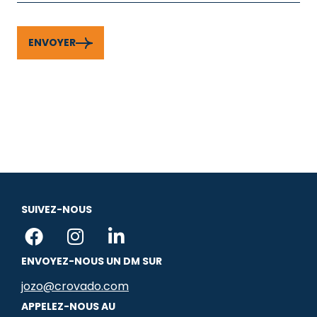
ENVOYER
SUIVEZ-NOUS
F
I
L
a
n
i
ENVOYEZ-NOUS UN DM SUR
c
s
n
e
t
k
jozo@crovado.com
b
a
e
APPELEZ-NOUS AU