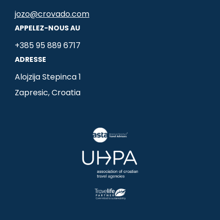
c
s
n
e
t
k
jozo@crovado.com
b
a
e
APPELEZ-NOUS AU
o
g
d
+385 95 889 6717
o
r
i
ADRESSE
k
a
n
m
-
Alojzija Stepinca 1
i
Zapresic, Croatia
n