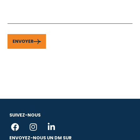
ENVOYER
SUIVEZ-NOUS
F
I
L
a
n
i
ENVOYEZ-NOUS UN DM SUR