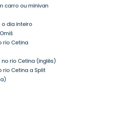
em carro ou minivan
o dia inteiro
 Omiš
o rio Cetina
a
 no rio Cetina (inglês)
 rio Cetina a Split
oa)