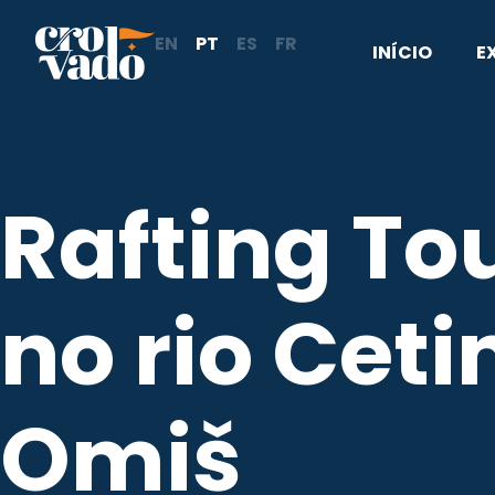
Skip
EN
PT
ES
FR
to
INÍCIO
E
content
Rafting To
no rio Ceti
Omiš