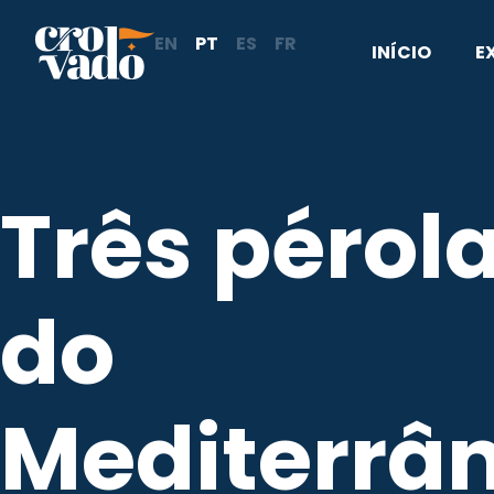
Skip
EN
PT
ES
FR
to
INÍCIO
E
content
Três pérol
do
Mediterrâ