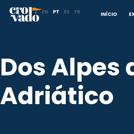
Skip
EN
PT
ES
FR
to
INÍCIO
E
content
Dos Alpes 
Adriático