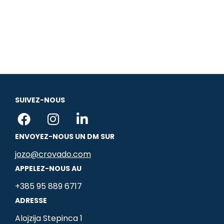
SUIVEZ-NOUS
F
I
L
a
n
i
ENVOYEZ-NOUS UN DM SUR
c
s
n
e
t
k
jozo@crovado.com
b
a
e
APPELEZ-NOUS AU
o
g
d
+385 95 889 6717
o
r
i
ADRESSE
k
a
n
m
-
Alojzija Stepinca 1