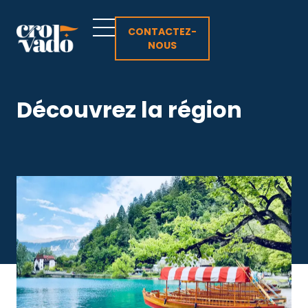
Aller
au
CONTACTEZ-
NOUS
contenu
Découvrez la région