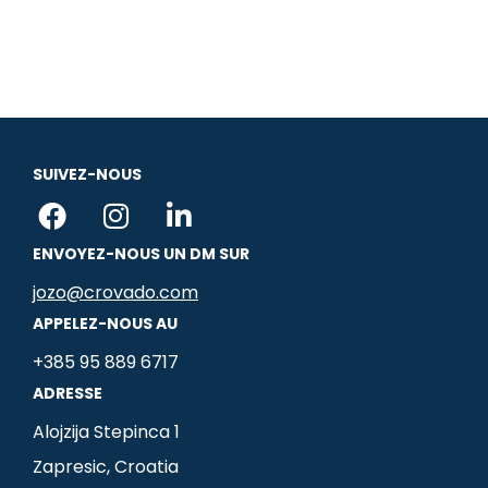
SUIVEZ-NOUS
F
I
L
a
n
i
ENVOYEZ-NOUS UN DM SUR
c
s
n
e
t
k
jozo@crovado.com
b
a
e
APPELEZ-NOUS AU
o
g
d
+385 95 889 6717
o
r
i
ADRESSE
k
a
n
m
-
Alojzija Stepinca 1
i
Zapresic, Croatia