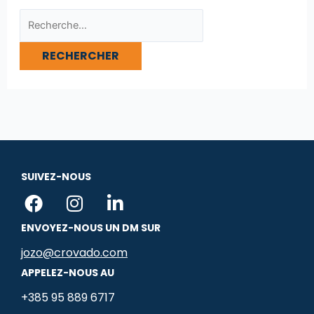
SUIVEZ-NOUS
F
I
L
a
n
i
ENVOYEZ-NOUS UN DM SUR
c
s
n
e
t
k
jozo@crovado.com
b
a
e
APPELEZ-NOUS AU
o
g
d
+385 95 889 6717
o
r
i