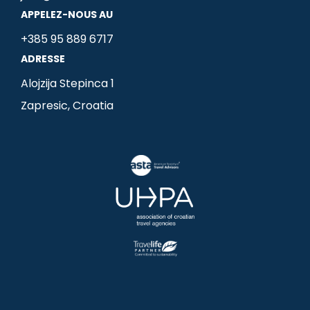
b
a
e
APPELEZ-NOUS AU
o
g
d
+385 95 889 6717
o
r
i
ADRESSE
k
a
n
m
-
Alojzija Stepinca 1
i
Zapresic, Croatia
n