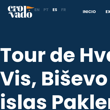
Ir
EN
PT
ES
FR
al
INICIO
E
contenido
Tour de Hv
Vis, Biševo
islas Pakle