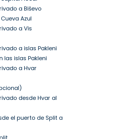
rivado a Biševo
y Cueva Azul
rivado a Vis
ivado a islas Pakleni
 las islas Pakleni
rivado a Hvar
pcional)
rivado desde Hvar al
de el puerto de Split a
lit