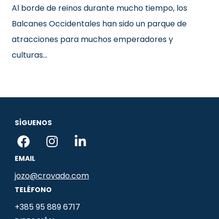
Al borde de reinos durante mucho tiempo, los
Balcanes Occidentales han sido un parque de
atracciones para muchos emperadores y
culturas…
SÍGUENOS
F
I
L
a
n
i
EMAIL
c
s
n
e
t
k
jozo@crovado.com
b
a
e
TELÉFONO
o
g
d
+385 95 889 6717
o
r
i